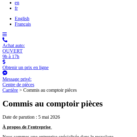
en
fr
English
Français
Achat auto:
OUVERT
9h à 17h
Obtenir un prix en ligne
Message privé:
Centre de pièces
Carrière
>
Commis au comptoir pièces
Commis au comptoir pièces
Date de parution : 5 mai 2026
À propos de l’entreprise
Nous sommes une entreprise spécialisée dans le recyclage