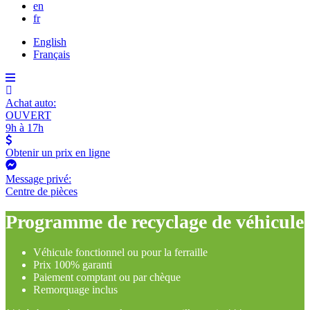
en
fr
English
Français
Achat auto:
OUVERT
9h à 17h
Obtenir un prix en ligne
Message privé:
Centre de pièces
Programme de recyclage de véhicule
Véhicule fonctionnel ou pour la ferraille
Prix 100% garanti
Paiement comptant ou par chèque
Remorquage inclus