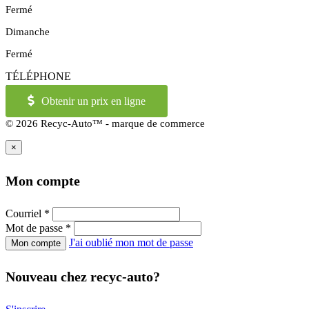
Fermé
Dimanche
Fermé
TÉLÉPHONE
514-973-2886
OU
1-855-421-2886
Obtenir un prix en ligne
© 2026 Recyc-Auto™ - marque de commerce
×
Mon compte
Courriel
*
Mot de passe
*
J'ai oublié mon mot de passe
Nouveau chez recyc-auto?